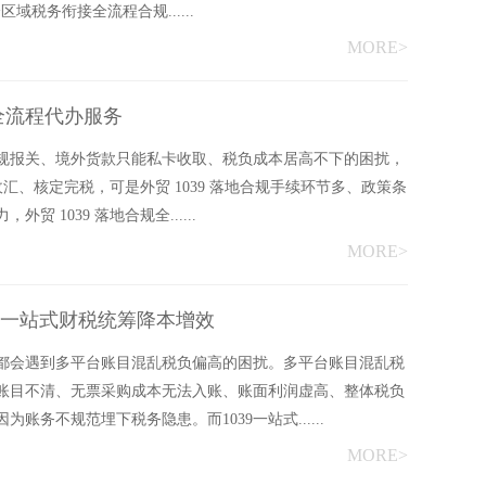
区域税务衔接全流程合规......
MORE>
盈全流程代办服务
规报关、境外货款只能私卡收取、税负成本居高不下的困扰，
收汇、核定完税，可是外贸 1039 落地合规手续环节多、政策条
 1039 落地合规全......
MORE>
9 一站式财税统筹降本增效
都会遇到多平台账目混乱税负偏高的困扰。多平台账目混乱税
账目不清、无票采购成本无法入账、账面利润虚高、整体税负
务不规范埋下税务隐患。而1039一站式......
MORE>