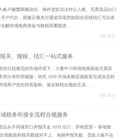
人账户频繁限额冻结、海外货款没法对公入账、无票货品出口
39 开户代办，搭建正规支付通道实现货款阳光完税结汇可以依
化解跨境电商资金与财税双重隐患......
MORE>
案、报关、报税、结汇一站式服务
管控日趋规范的市场环境下，大量中小跨境电商面临无票采
突出等经营难题，依托 1039 市场采购贸易政策完成业态转
商户优化经营架构、落实财税合规的主流......
MORE>
 跨区域税务衔接全流程合规服务
从不同城市口岸报关走 1039 出口，异地货源 + 多地报
容易出现账面和报关数据对不上、免税申报失败、货款入账不合