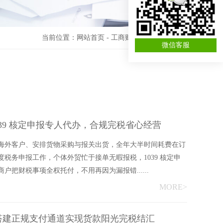
当前位置：
网站首页
-
工商财税资讯
-
财税合规
微信客服
39 核定申报专人代办，合规完税省心经营
海外客户、安排货物采购与报关出货，全年大半时间耗费在订
税务申报工作，个体外贸忙于接单无暇报税，1039 核定申
把财税事项全权托付，不用再因为漏报错......
MORE>
办，搭建正规支付通道实现货款阳光完税结汇