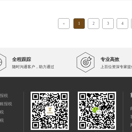
«
1
2
3
4
全程跟踪
专业高效
随时沟通客户，助力通过
上百位资深专家提
报税
账报税
税
税