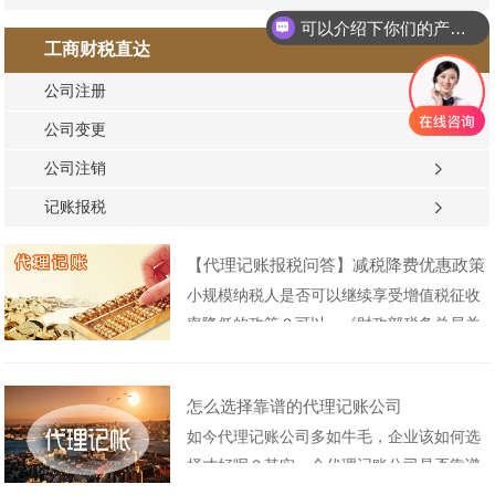
可以介绍下你们的产品么
工商财税直达
你们是怎么收费的呢
公司注册
公司变更
公司注销
记账报税
【代理记账报税问答】减税降费优惠政策
小规模纳税人是否可以继续享受增值税征收
率降低的政策？可以。《财政部税务总局关
于延长小规模纳税人减免增值税政策执行期
限的公告》（2020年第24号）明确，将支持
怎么选择靠谱的代理记账公司
个体工商户复工复业增值税优惠政策的实施
如今代理记账公司多如牛毛，企业该如何选
期限延长到2020年12月31日
择才好呢？其实一个代理记账公司是否靠谱
主要还是看有没有资质，资质是判断代理记