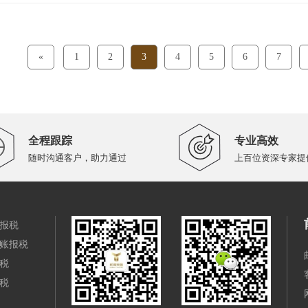
«
1
2
3
4
5
6
7
全程跟踪
专业高效
随时沟通客户，助力通过
上百位资深专家提
报税
账报税
税
税