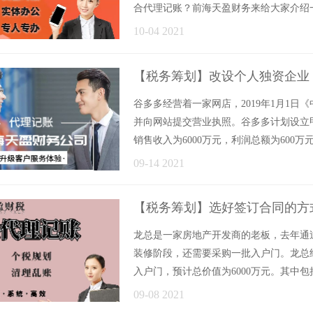
合代理记账？前海天盈财务来给大家介绍
判断是......
10-04 2021
【税务筹划】改设个人独资企业
谷多多经营着一家网店，2019年1月1
并向网站提交营业执照。谷多多计划设立
销售收入为6000万元，利润总额为600万
09-14 2021
【税务筹划】选好签订合同的方
龙总是一家房地产开发商的老板，去年通
装修阶段，还需要采购一批入户门。龙总
入户门，预计总价值为6000万元。其中包括所材
09-08 2021