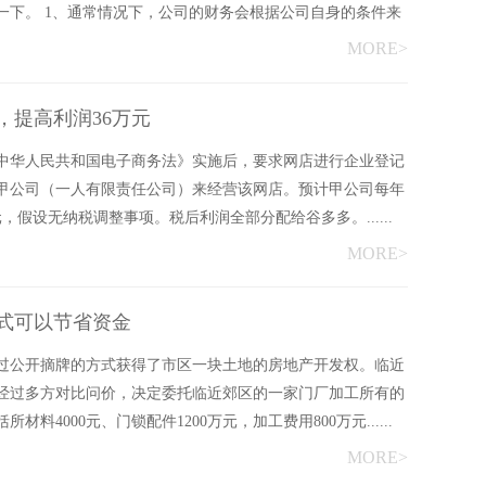
一下。 1、通常情况下，公司的财务会根据公司自身的条件来
MORE>
，提高利润36万元
日《中华人民共和国电子商务法》实施后，要求网店进行企业登记
甲公司（一人有限责任公司）来经营该网店。预计甲公司每年
元，假设无纳税调整事项。税后利润全部分配给谷多多。......
MORE>
式可以节省资金
过公开摘牌的方式获得了市区一块土地的房地产开发权。临近
经过多方对比问价，决定委托临近郊区的一家门厂加工所有的
料4000元、门锁配件1200万元，加工费用800万元......
MORE>