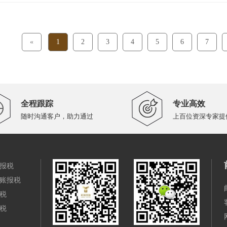
«
1
2
3
4
5
6
7
全程跟踪
专业高效
随时沟通客户，助力通过
上百位资深专家提
报税
账报税
税
税