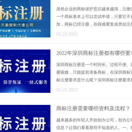
虽然企业的商标保护意识越来越强，注册
一个商标基本上可以尝试申请，只要它不
加，商标已经注册，你很难重复或类似注
迎的行业，其......
05-22 2022
2022年深圳商标注册都有哪些要
深圳商标注册是一个时间长、过程不便、
册困难，只能提前准备商标，在深圳商标
标注册要求是什么呢？深圳商标注册要求如
展、转......
05-21 2022
商标注册需要哪些资料及流程？
越来越多的年轻人开始创办公司，创办公
信息？让我们看看那些不知道的人。一、